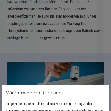
handwerkliche Qualität aus Meisterhand. Profitieren Sie
außerdem von unserem Rundum-Service – von der
energieeffizienten Heizung bis zum modernen Bad. Unser
Leistungsportfolio umfasst zudem die Wartung Ihrer
Heizsysteme, um einen sicheren, reibungslosen Betrieb sowie
niedrige Heizkosten zu gewährleisten.
Wir verwenden Cookies.
Einige Anbieter übermitteln im Rahmen von der Verarbeitung zu den
genannten Zwecken möglicherweise Daten an Länder außerhalb der EU/ des