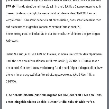
EWR (Drittlanddatenübermittlung), z.B. in die USA. Das Datenschutzniveau in
diesen Ländern ist möglicherweise nicht mit dem in den EU-/EWR-Ländern
Heizung
vergleichbar. Es besteht daher ein erhöhtes Risiko, dass staatliche Behörden
Bei uns ist Ihre Heizung in guten Händen...
auf diese Daten zugreifen können. Weitere Informationen zu
Sicherheitsgarantien finden Sie in den Datenschutzrichtlinien des jeweiligen
Anbieters.
Mehr erfahren
Indem Sie auf „ALLE ZULASSEN" klicken, stimmen Sie sowohl dem Speichern
und Abrufen von Informationen auf Ihrem Gerät (§ 25 Abs. 1 TDDDG) sowie
der anschließenden Datenverarbeitung für die nachfolgend dargestellten bzw.
die von Ihnen ausgewählten Verarbeitungszwecke zu (Art 6 Abs. 1 lit. a.
DSGVO).
Eine bereits erteilte Zustimmung können Sie jederzeit über den links
unten eingeblendeten Cookie-Button für die Zukunft widerrufen.