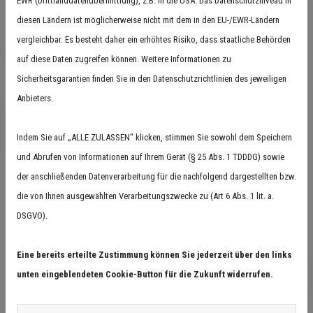
EWR (Drittlanddatenübermittlung), z.B. in die USA. Das Datenschutzniveau in
ausführlich. Arbeiten werden fachmännisch sowie
diesen Ländern ist möglicherweise nicht mit dem in den EU-/EWR-Ländern
wunschgemäß ausgeführt. So ist es nicht zwingend
vergleichbar. Es besteht daher ein erhöhtes Risiko, dass staatliche Behörden
erforderlich, eine technisch veraltete Heizungsanlage
auf diese Daten zugreifen können. Weitere Informationen zu
vollständig austauschen zu müssen. Es können entsprechende
Sicherheitsgarantien finden Sie in den Datenschutzrichtlinien des jeweiligen
fachgerechte Modernisierungsmaßnahmen und angepasste
Anbieters.
Einstellungen vorgenommen werden. So wird das effiziente
Arbeiten Ihrer Heizung weiterhin gewährleistet, während sich
Indem Sie auf „ALLE ZULASSEN" klicken, stimmen Sie sowohl dem Speichern
gleichzeitig auch die Heizungskosten senken lassen.
und Abrufen von Informationen auf Ihrem Gerät (§ 25 Abs. 1 TDDDG) sowie
Zudem beraten wir Sie individuell und ausführlich dazu,
der anschließenden Datenverarbeitung für die nachfolgend dargestellten bzw.
welche Heizung am besten zu Ihnen und Ihrem Gebäude
die von Ihnen ausgewählten Verarbeitungszwecke zu (Art 6 Abs. 1 lit. a.
passt. Wir stellen Ihnen alle Möglichkeiten vor und informieren
DSGVO).
Sie auch über mögliche Förderungen, mit denen Sie eine
Menge Geld sparen können.
Eine bereits erteilte Zustimmung können Sie jederzeit über den links
unten eingeblendeten Cookie-Button für die Zukunft widerrufen.